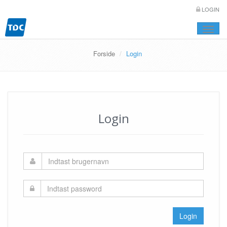
LOGIN
Toggle
naviga
Forside
Login
Login
Login