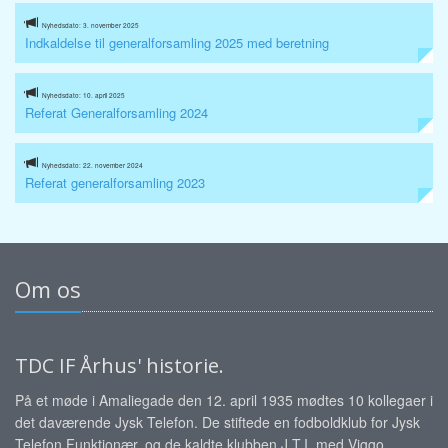
Nyhedsdato: 3. november 2025
Indkaldelse til generalforsamling 2025 med beretning
Nyhedsdato: 10. april 2025
Referat Generalforsamling 2024
Nyhedsdato: 22. november 2024
Referat generalforsamling 2023
Om os
TDC IF Århus' historie.
På et møde i Amaliegade den 12. april 1935 mødtes 10 kollegaer i
det daværende Jysk Telefon. De stiftede en fodboldklub for Jysk
Telefon Funktionær, og de kaldte klubben J.T.I. med Viggo