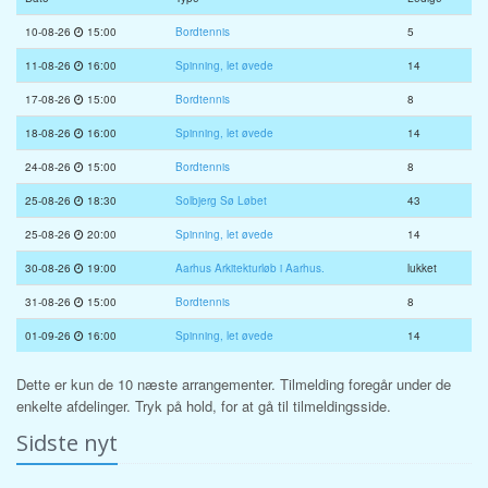
10-08-26
15:00
Bordtennis
5
11-08-26
16:00
Spinning, let øvede
14
17-08-26
15:00
Bordtennis
8
18-08-26
16:00
Spinning, let øvede
14
24-08-26
15:00
Bordtennis
8
25-08-26
18:30
Solbjerg Sø Løbet
43
25-08-26
20:00
Spinning, let øvede
14
30-08-26
19:00
Aarhus Arkitekturløb i Aarhus.
lukket
31-08-26
15:00
Bordtennis
8
01-09-26
16:00
Spinning, let øvede
14
Dette er kun de 10 næste arrangementer. Tilmelding foregår under de
enkelte afdelinger. Tryk på hold, for at gå til tilmeldingsside.
Sidste nyt