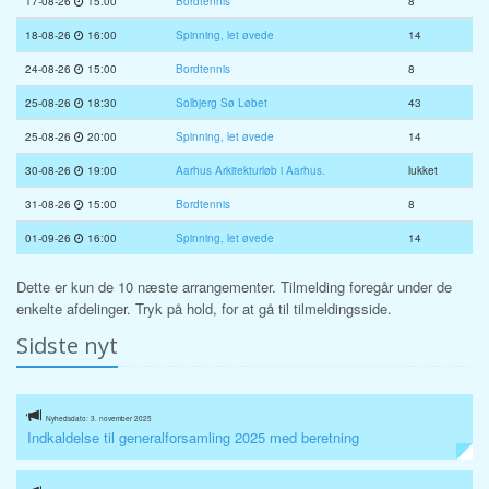
17-08-26
15:00
Bordtennis
8
18-08-26
16:00
Spinning, let øvede
14
24-08-26
15:00
Bordtennis
8
25-08-26
18:30
Solbjerg Sø Løbet
43
25-08-26
20:00
Spinning, let øvede
14
30-08-26
19:00
Aarhus Arkitekturløb i Aarhus.
lukket
31-08-26
15:00
Bordtennis
8
01-09-26
16:00
Spinning, let øvede
14
Dette er kun de 10 næste arrangementer. Tilmelding foregår under de
enkelte afdelinger. Tryk på hold, for at gå til tilmeldingsside.
Sidste nyt
Nyhedsdato: 3. november 2025
Indkaldelse til generalforsamling 2025 med beretning