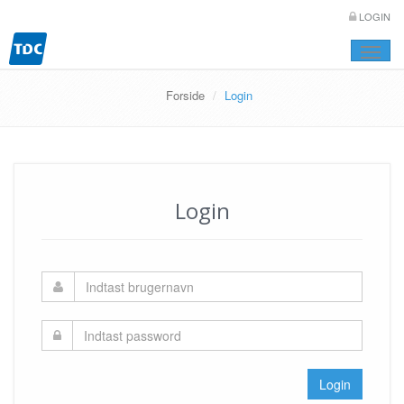
LOGIN
Toggle
naviga
Forside
Login
Login
Login