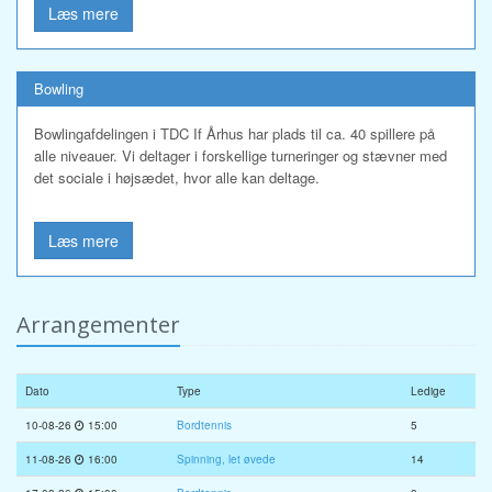
Læs mere
Bowling
Bowlingafdelingen i TDC If Århus har plads til ca. 40 spillere på
alle niveauer. Vi deltager i forskellige turneringer og stævner med
det sociale i højsædet, hvor alle kan deltage.
Læs mere
Arrangementer
Dato
Type
Ledige
10-08-26
15:00
Bordtennis
5
11-08-26
16:00
Spinning, let øvede
14