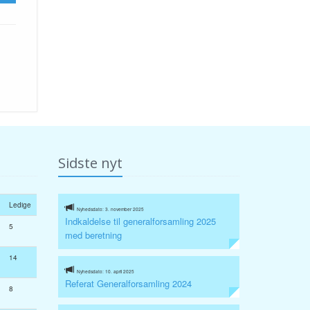
Sidste nyt
Ledige
Nyhedsdato: 3. november 2025
Indkaldelse til generalforsamling 2025
5
med beretning
14
Nyhedsdato: 10. april 2025
Referat Generalforsamling 2024
8