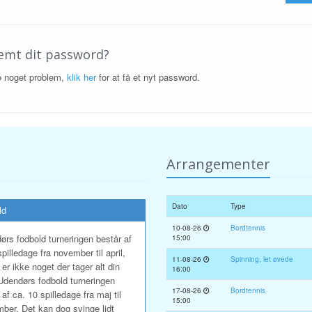
emt dit password?
e noget problem,
klik her
for at få et nyt password.
Arrangementer
Dato
Type
ld
10-08-26
Bordtennis
ørs fodbold turneringen består af
15:00
spilledage fra november til april,
11-08-26
Spinning, let øvede
 er ikke noget der tager alt din
16:00
. Udendørs fodbold turneringen
17-08-26
Bordtennis
 af ca. 10 spilledage fra maj til
15:00
ber. Det kan dog svinge lidt