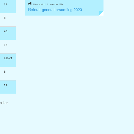
14
Nyhedsdato: 22. november 2024
Referat generalforsamling 2023
8
43
14
lukket
8
14
nter.