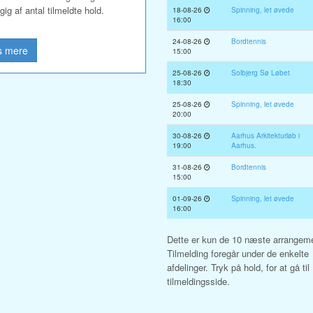
ig af antal tilmeldte hold.
18-08-26
Spinning, let øvede
16:00
24-08-26
Bordtennis
 mere
15:00
25-08-26
Solbjerg Sø Løbet
18:30
25-08-26
Spinning, let øvede
20:00
30-08-26
Aarhus Arkitekturløb i
19:00
Aarhus.
31-08-26
Bordtennis
15:00
01-09-26
Spinning, let øvede
16:00
Dette er kun de 10 næste arrangeme
Tilmelding foregår under de enkelte
afdelinger. Tryk på hold, for at gå til
tilmeldingsside.