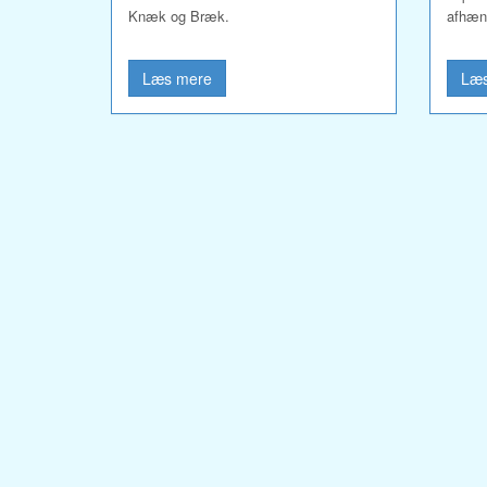
Knæk og Bræk.
afhæng
Læs mere
Læs