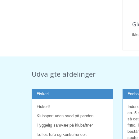
Gl
ikk
Udvalgte afdelinger
Fiskeri
Fodbo
Fiskeri!
Indend
ca. 5 
Klubsport uden sved på panden!
så det
Hyggelig samvær på klubaftner
fritid
består
fælles ture og konkurrencer.
septem