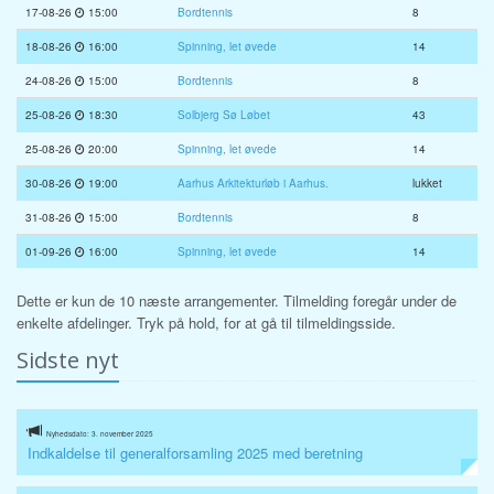
17-08-26
15:00
Bordtennis
8
18-08-26
16:00
Spinning, let øvede
14
24-08-26
15:00
Bordtennis
8
25-08-26
18:30
Solbjerg Sø Løbet
43
25-08-26
20:00
Spinning, let øvede
14
30-08-26
19:00
Aarhus Arkitekturløb i Aarhus.
lukket
31-08-26
15:00
Bordtennis
8
01-09-26
16:00
Spinning, let øvede
14
Dette er kun de 10 næste arrangementer. Tilmelding foregår under de
enkelte afdelinger. Tryk på hold, for at gå til tilmeldingsside.
Sidste nyt
Nyhedsdato: 3. november 2025
Indkaldelse til generalforsamling 2025 med beretning