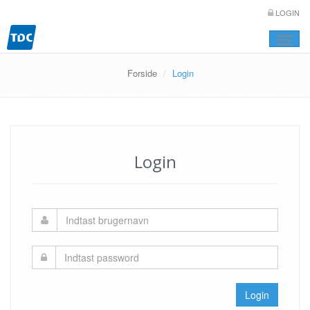
LOGIN
Toggle
naviga
Forside
Login
Login
Login