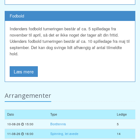
Fodbold
Indendørs fodbold turneringen består af ca. 5 spilledage fra
november til april, så det er ikke noget der tager alt din fritid.
Udendørs fodbold turneringen består af ca. 10 spilledage fra maj til
september. Det kan dog svinge lidt afhængig af antal tilmeldte
hold.
Læs mere
Arrangementer
Dato
Type
Ledige
10-08-26
15:00
Bordtennis
5
11-08-26
16:00
Spinning, let øvede
14