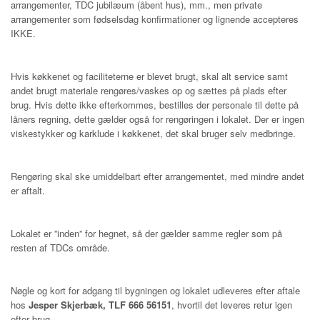
arrangementer, TDC jubilæum (åbent hus), mm., men private
arrangementer som fødselsdag konfirmationer og lignende accepteres
IKKE.
Hvis køkkenet og faciliteterne er blevet brugt, skal alt service samt
andet brugt materiale rengøres/vaskes op og sættes på plads efter
brug. Hvis dette ikke efterkommes, bestilles der personale til dette på
låners regning, dette gælder også for rengøringen i lokalet. Der er ingen
viskestykker og karklude i køkkenet, det skal bruger selv medbringe.
Rengøring skal ske umiddelbart efter arrangementet, med mindre andet
er aftalt.
Lokalet er ”inden” for hegnet, så der gælder samme regler som på
resten af TDCs område.
Nøgle og kort for adgang til bygningen og lokalet udleveres efter aftale
hos
Jesper Skjerbæk, TLF 666 56151
, hvortil det leveres retur igen
efter brug.