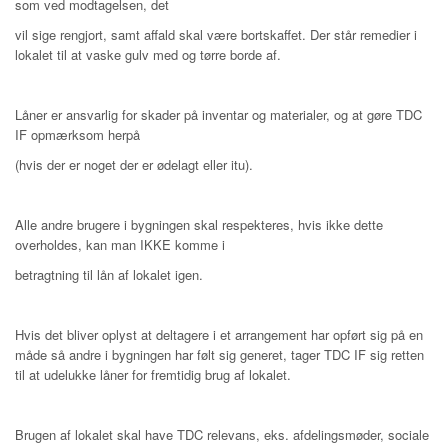
som ved modtagelsen, det
vil sige rengjort, samt affald skal være bortskaffet. Der står remedier i
lokalet til at vaske gulv med og tørre borde af.
Låner er ansvarlig for skader på inventar og materialer, og at gøre TDC
IF opmærksom herpå
(hvis der er noget der er ødelagt eller itu).
Alle andre brugere i bygningen skal respekteres, hvis ikke dette
overholdes, kan man IKKE komme i
betragtning til lån af lokalet igen.
Hvis det bliver oplyst at deltagere i et arrangement har opført sig på en
måde så andre i bygningen har følt sig generet, tager TDC IF sig retten
til at udelukke låner for fremtidig brug af lokalet.
Brugen af lokalet skal have TDC relevans, eks. afdelingsmøder, sociale