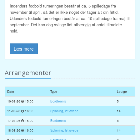
Indendørs fodbold turneringen består af ca. 5 spilledage fra
november til april, så det er ikke noget der tager alt din fritid.
Udendørs fodbold turneringen består af ca. 10 spilledage fra maj til
september. Det kan dog svinge lidt afhængig af antal tilmeldte
hold.
Læs mere
Arrangementer
Dato
Type
Ledige
10-08-26
15:00
Bordtennis
5
11-08-26
16:00
Spinning, let øvede
14
17-08-26
15:00
Bordtennis
8
18-08-26
16:00
Spinning, let øvede
14