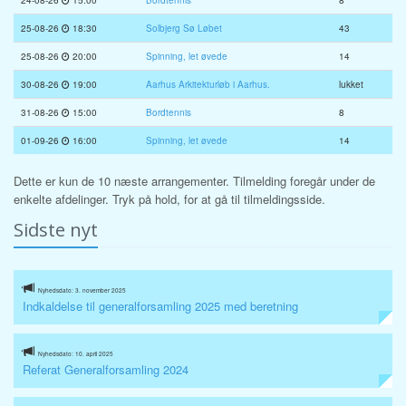
24-08-26
15:00
Bordtennis
8
25-08-26
18:30
Solbjerg Sø Løbet
43
25-08-26
20:00
Spinning, let øvede
14
30-08-26
19:00
Aarhus Arkitekturløb i Aarhus.
lukket
31-08-26
15:00
Bordtennis
8
01-09-26
16:00
Spinning, let øvede
14
Dette er kun de 10 næste arrangementer. Tilmelding foregår under de
enkelte afdelinger. Tryk på hold, for at gå til tilmeldingsside.
Sidste nyt
Nyhedsdato: 3. november 2025
Indkaldelse til generalforsamling 2025 med beretning
Nyhedsdato: 10. april 2025
Referat Generalforsamling 2024