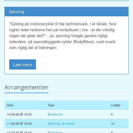
Spinning
"Cykling på motionscykler til høj technomusik, i et lokale, hvor
lugten leder tankerne hen på rovdyrburet i zoo - er der virkelig
nogen der gider det?" - Ja, spinning foregår ganske rigtigt
indendørs, på specialbyggede cykler (BodyBikes), med musik
som vigtig del af træningen.
Læs mere
Arrangementer
Dato
Type
Ledige
10-08-26
15:00
Bordtennis
5
11-08-26
16:00
Spinning, let øvede
14
17-08-26
15:00
Bordtennis
8