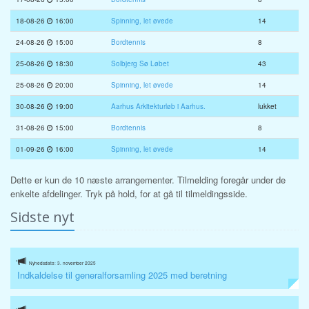
18-08-26
16:00
Spinning, let øvede
14
24-08-26
15:00
Bordtennis
8
25-08-26
18:30
Solbjerg Sø Løbet
43
25-08-26
20:00
Spinning, let øvede
14
30-08-26
19:00
Aarhus Arkitekturløb i Aarhus.
lukket
31-08-26
15:00
Bordtennis
8
01-09-26
16:00
Spinning, let øvede
14
Dette er kun de 10 næste arrangementer. Tilmelding foregår under de
enkelte afdelinger. Tryk på hold, for at gå til tilmeldingsside.
Sidste nyt
Nyhedsdato: 3. november 2025
Indkaldelse til generalforsamling 2025 med beretning