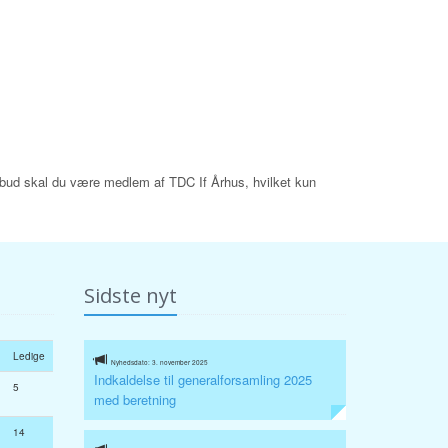
 tilbud skal du være medlem af TDC If Århus, hvilket kun
Sidste nyt
Ledige
Nyhedsdato: 3. november 2025
Indkaldelse til generalforsamling 2025
5
med beretning
14