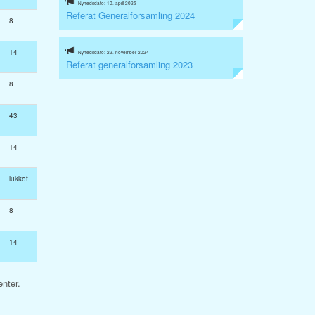
Nyhedsdato: 10. april 2025
Referat Generalforsamling 2024
8
14
Nyhedsdato: 22. november 2024
Referat generalforsamling 2023
8
43
14
lukket
8
14
nter.