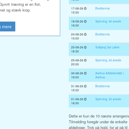
ym® træning er en flot,
17-08-26
Bordtennis
net og stærk krop.
15:00
18-08-26
Spinning, let øvede
16:00
 mere
24-08-26
Bordtennis
15:00
25-08-26
Solbjerg Sø Løbet
18:30
25-08-26
Spinning, let øvede
20:00
30-08-26
Aarhus Arkitekturløb i
19:00
Aarhus.
31-08-26
Bordtennis
15:00
01-09-26
Spinning, let øvede
16:00
Dette er kun de 10 næste arrangeme
Tilmelding foregår under de enkelte
afdelinger. Tryk på hold, for at gå til