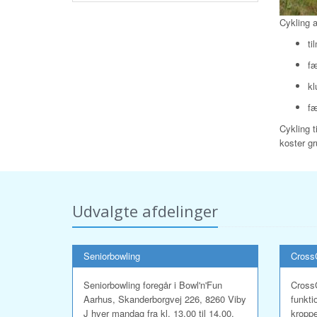
Cykling a
ti
fæ
kl
fæ
Cykling t
koster g
Udvalgte afdelinger
Seniorbowling
Cros
Seniorbowling foregår i Bowl'n'Fun
Cross
Aarhus, Skanderborgvej 226, 8260 Viby
funkti
J hver mandag fra kl. 13.00 til 14.00.
kroppe