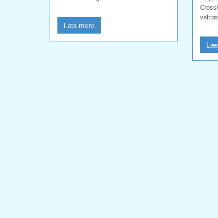
CrossG
veltræ
Læs mere
Læs