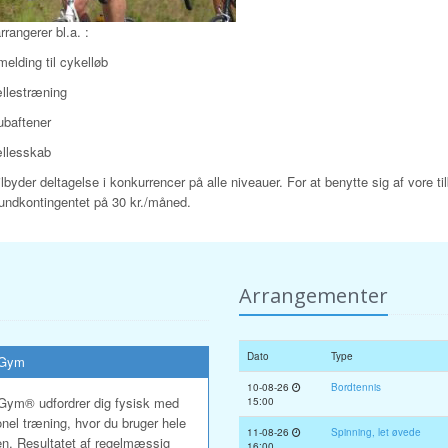
rrangerer bl.a. :
lmelding til cykelløb
llestræning
ubaftener
llesskab
ilbyder deltagelse i konkurrencer på alle niveauer. For at benytte sig af vore
rundkontingentet på 30 kr./måned.
Arrangementer
Dato
Type
sGym
10-08-26
Bordtennis
Gym® udfordrer dig fysisk med
15:00
onel træning, hvor du bruger hele
11-08-26
Spinning, let øvede
n. Resultatet af regelmæssig
16:00